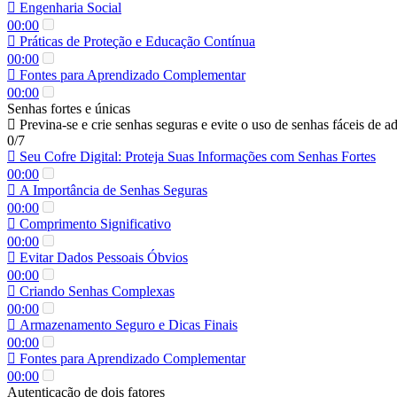
Engenharia Social
00:00
Práticas de Proteção e Educação Contínua
00:00
Fontes para Aprendizado Complementar
00:00
Senhas fortes e únicas
Previna-se e crie senhas seguras e evite o uso de senhas fáceis de ad
0/7
Seu Cofre Digital: Proteja Suas Informações com Senhas Fortes
00:00
A Importância de Senhas Seguras
00:00
Comprimento Significativo
00:00
Evitar Dados Pessoais Óbvios
00:00
Criando Senhas Complexas
00:00
Armazenamento Seguro e Dicas Finais
00:00
Fontes para Aprendizado Complementar
00:00
Autenticação de dois fatores