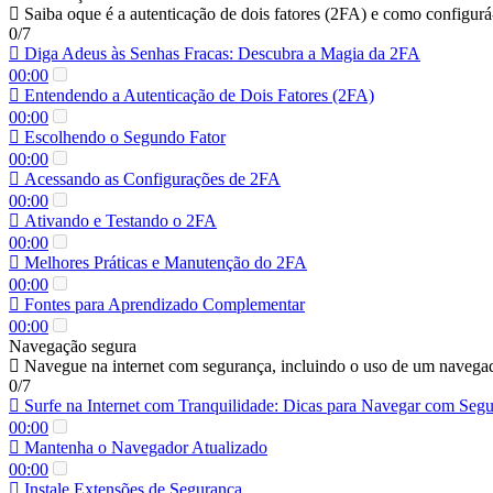
Saiba oque é a autenticação de dois fatores (2FA) e como configurá
0/7
Diga Adeus às Senhas Fracas: Descubra a Magia da 2FA
00:00
Entendendo a Autenticação de Dois Fatores (2FA)
00:00
Escolhendo o Segundo Fator
00:00
Acessando as Configurações de 2FA
00:00
Ativando e Testando o 2FA
00:00
Melhores Práticas e Manutenção do 2FA
00:00
Fontes para Aprendizado Complementar
00:00
Navegação segura
Navegue na internet com segurança, incluindo o uso de um navegado
0/7
Surfe na Internet com Tranquilidade: Dicas para Navegar com Seg
00:00
Mantenha o Navegador Atualizado
00:00
Instale Extensões de Segurança