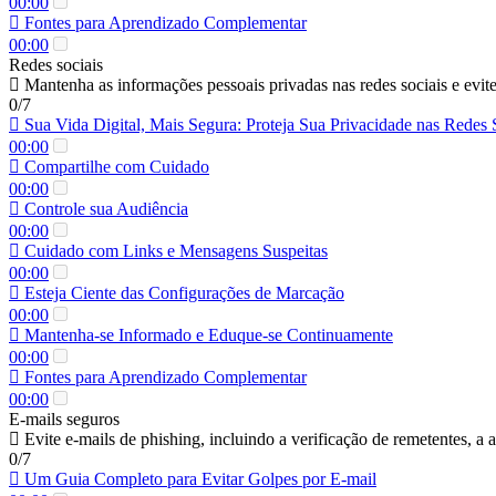
00:00
Fontes para Aprendizado Complementar
00:00
Redes sociais
Mantenha as informações pessoais privadas nas redes sociais e evite
0/7
Sua Vida Digital, Mais Segura: Proteja Sua Privacidade nas Redes 
00:00
Compartilhe com Cuidado
00:00
Controle sua Audiência
00:00
Cuidado com Links e Mensagens Suspeitas
00:00
Esteja Ciente das Configurações de Marcação
00:00
Mantenha-se Informado e Eduque-se Continuamente
00:00
Fontes para Aprendizado Complementar
00:00
E-mails seguros
Evite e-mails de phishing, incluindo a verificação de remetentes, a a
0/7
Um Guia Completo para Evitar Golpes por E-mail