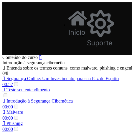
Início
Suporte
Conteúdo do curso
Introdução à segurança cibernética
Entenda sobre os termos comuns, como malware, phishing e engenhar
0/8
Segurança Online: Um Investimento para sua Paz de Esprito
00:57
Teste seu entendimento
Introdução à Segurança Cibernética
00:00
Malware
00:00
Phishing
00:00