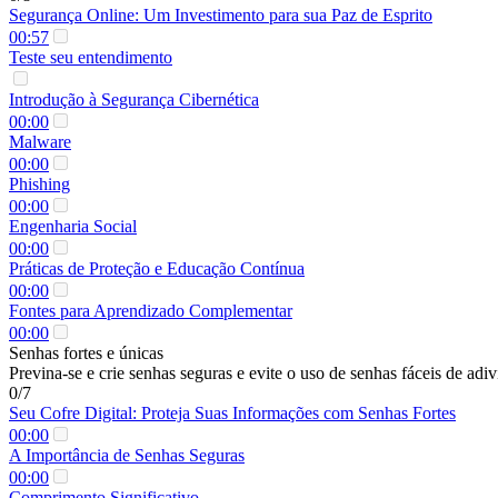
Segurança Online: Um Investimento para sua Paz de Esprito
00:57
Teste seu entendimento
Introdução à Segurança Cibernética
00:00
Malware
00:00
Phishing
00:00
Engenharia Social
00:00
Práticas de Proteção e Educação Contínua
00:00
Fontes para Aprendizado Complementar
00:00
Senhas fortes e únicas
Previna-se e crie senhas seguras e evite o uso de senhas fáceis de adiv
0/7
Seu Cofre Digital: Proteja Suas Informações com Senhas Fortes
00:00
A Importância de Senhas Seguras
00:00
Comprimento Significativo