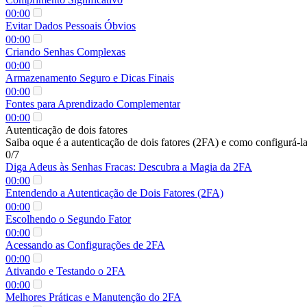
00:00
Evitar Dados Pessoais Óbvios
00:00
Criando Senhas Complexas
00:00
Armazenamento Seguro e Dicas Finais
00:00
Fontes para Aprendizado Complementar
00:00
Autenticação de dois fatores
Saiba oque é a autenticação de dois fatores (2FA) e como configurá-l
0/7
Diga Adeus às Senhas Fracas: Descubra a Magia da 2FA
00:00
Entendendo a Autenticação de Dois Fatores (2FA)
00:00
Escolhendo o Segundo Fator
00:00
Acessando as Configurações de 2FA
00:00
Ativando e Testando o 2FA
00:00
Melhores Práticas e Manutenção do 2FA