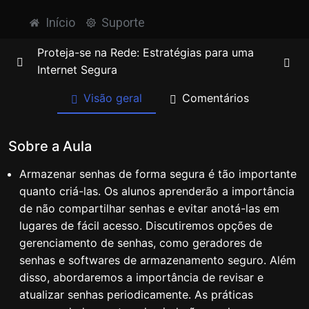
Início
Suporte
Proteja-se na Rede: Estratégias para uma
Internet Segura
Visão geral
Comentários
Introdução à segurança cibernética
0/8
Sobre a Aula
Senhas fortes e únicas
0/7
Armazenar senhas de forma segura é tão importante
Seu Cofre Digital: Proteja Suas
00:00
quanto criá-las. Os alunos aprenderão a importância
Informações com Senhas Fortes
de não compartilhar senhas e evitar anotá-las em
lugares de fácil acesso. Discutiremos opções de
A Importância de Senhas Seguras
00:00
gerenciamento de senhas, como geradores de
senhas e softwares de armazenamento seguro. Além
Comprimento Significativo
00:00
disso, abordaremos a importância de revisar e
Evitar Dados Pessoais Óbvios
00:00
atualizar senhas periodicamente. As práticas