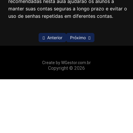
recomendadas nesta aula ajudarão os alunos a
Criando Senhas Complexas
00:00
manter suas contas seguras a longo prazo e evitar o
uso de senhas repetidas em diferentes contas.
Armazenamento Seguro e Dicas Finais
00:00
Fontes para Aprendizado Complementar
00:00
Anterior
Próximo
Autenticação de dois fatores
0/7
Navegação segura
0/7
Create by WGestor.com.br
Copyright © 2026
Proteção de dispositivos
0/7
Redes sociais
0/7
E-mails seguros
0/7
Compras on-line
0/7