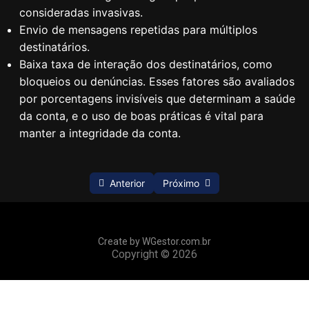
consideradas invasivas.
Envio de mensagens repetidas para múltiplos
Humanização da Marca
0/1
destinatários.
Baixa taxa de interação dos destinatários, como
Conteúdo Responsável
0/1
bloqueios ou denúncias. Esses fatores são avaliados
por porcentagens invisíveis que determinam a saúde
da conta, e o uso de boas práticas é vital para
Continuidade na Conversa
0/1
manter a integridade da conta.
Cuidado com Bloqueios
0/1
Anterior
Próximo
Abordagem a Leads Frios
0/1
Create by WGestor.com.br
Estratégia de Comunicação
0/1
Copyright © 2026
Uso Moderado de Emojis
0/1