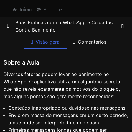
Início
Suporte
Boas Práticas com o WhatsApp e Cuidados
Contra Banimento
Visão geral
Comentários
Introdução ao WhatsApp
0/1
Sobre a Aula
O que é o Banimento?
0/1
Diversos fatores podem levar ao banimento no
Motivos para Banimento
0/1
WhatsApp. O aplicativo utiliza um algoritmo secreto
que não revela exatamente os motivos do bloqueio,
mas alguns pontos são geralmente reconhecidos:
Fatores de Banimento
Conteúdo inapropriado ou duvidoso nas mensagens.
Boas Práticas para Uso do WhatsApp
0/1
Envio em massa de mensagens em um curto período,
o que pode ser interpretado como spam.
A Importância da Interação
0/1
Primeiras mensagens longas que podem ser